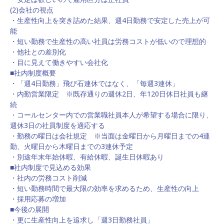
(2)会社の視点
・生産性向上を突き詰めた結果、週4日勤務で安定した売上が可
能
・短い勤務で生産性の高い社員は労務コストが低いので理想的
・他社との差別化
・目に見えて働きやすい会社化
■社内制度概要
・「週4日勤務」飛び石連休ではなく、「毎週3連休」
・内勤営業限定 ※既存通りの週休2日、年120日休日社員も継
続
・コールセンター内での営業職社員本人が希望する場合に限り、
週休3日の社員制度を適応する
・勤務の曜日は会社規定 ※当面は金曜日から月曜日までの4連
勤、火曜日から木曜日までの3連休予定
・別途年末年始休暇、有給休暇、誕生日休暇あり
■社内制度で見込める効果
・社内の労務コスト削減
・短い勤務時間で最大限の効率を求めるため、生産性の向上
・採用応募の増加
■今後の展開
・更に生産性向上を追求し「週3日勤務社員」