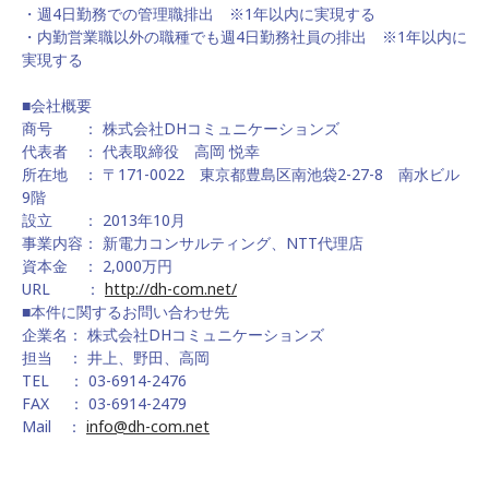
・週4日勤務での管理職排出 ※1年以内に実現する
・内勤営業職以外の職種でも週4日勤務社員の排出 ※1年以内に
実現する
■会社概要
商号 ： 株式会社DHコミュニケーションズ
代表者 ： 代表取締役 高岡 悦幸
所在地 ： 〒171-0022 東京都豊島区南池袋2-27-8 南水ビル
9階
設立 ： 2013年10月
事業内容： 新電力コンサルティング、NTT代理店
資本金 ： 2,000万円
URL ：
http://dh-com.net/
■本件に関するお問い合わせ先
企業名： 株式会社DHコミュニケーションズ
担当 ： 井上、野田、高岡
TEL ： 03-6914-2476
FAX ： 03-6914-2479
Mail ：
info@dh-com.net